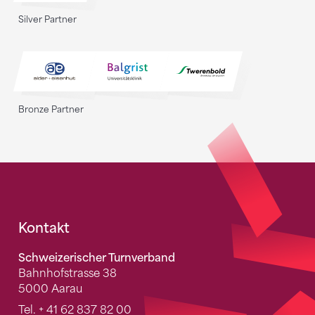
Silver Partner
Bronze Partner
Fusszeile
Kontakt
Schweizerischer Turnverband
Bahnhofstrasse 38
5000 Aarau
Tel.
+ 41 62 837 82 00