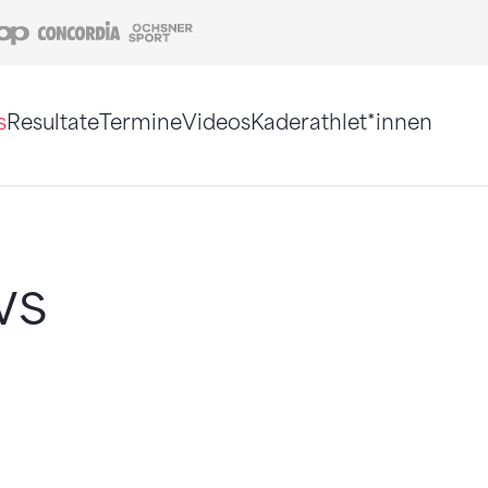
Coop
Concordia
Ochsner Sport
s
Resultate
Termine
Videos
Kaderathlet*innen
tigt. Alternativ können Sie die Sitemap ohne Jav
ws