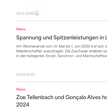
19.05.2026
Spannung und Spitzenleistungen in Laus
News
Spannung und Spitzenleistungen in 
Am Wochenende vom 31. Mai bis 1. Juni 2025 traf sich di
Meisterschaften auszutragen. Die Zuschauer erlebten
in den Kategorien Einzel-, Synchron- und Mannschafts
02.06.2025
Zoe Tellenbach und Gonçalo Alves holen
News
Zoe Tellenbach und Gonçalo Alves ho
2024