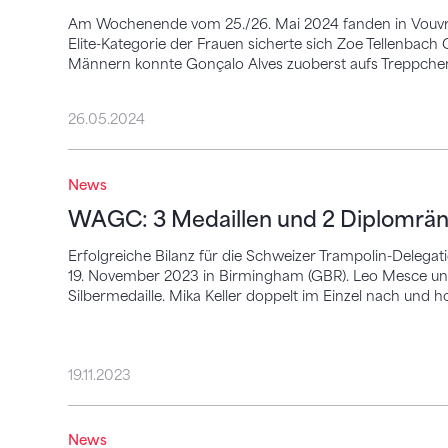
Am Wochenende vom 25./26. Mai 2024 fanden in Vouvry 
Elite-Kategorie der Frauen sicherte sich Zoe Tellenbach G
Männern konnte Gonçalo Alves zuoberst aufs Treppchen
26.05.2024
WAGC: 3 Medaillen und 2 Diplomränge fü
News
WAGC: 3 Medaillen und 2 Diplomrän
Erfolgreiche Bilanz für die Schweizer Trampolin-Delega
19. November 2023 in Birmingham (GBR). Leo Mesce und
Silbermedaille. Mika Keller doppelt im Einzel nach und h
19.11.2023
Synchron-Silber in der Kategorie der 11- b
News