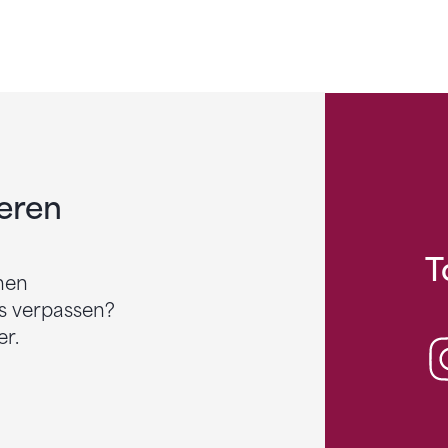
eren
T
nen
s verpassen?
r.