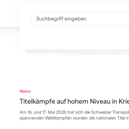
Text eingeben
Titelkämpfe auf hohem Niveau in Kriens
News
Titelkämpfe auf hohem Niveau in Kri
Am 16. und 17. Mai 2026 traf sich die Schweizer Trampoli
spannenden Wettkämpfen wurden die nationalen Titel i