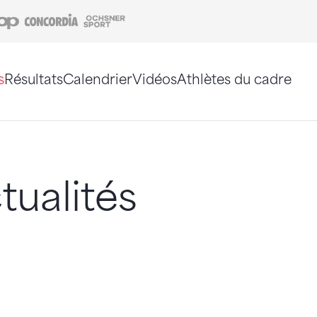
Coop
Concordia
Ochsner Sport
s
Résultats
Calendrier
Vidéos
Athlètes du cadre
e. Vous pouvez également utiliser le plan du site 
tualités