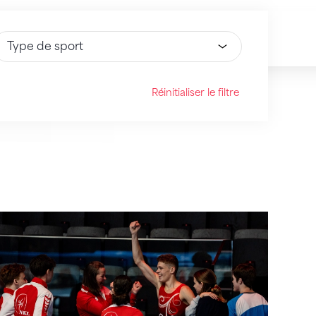
électionnez une option
Réinitialiser le filtre