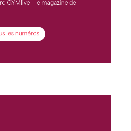
ro GYMlive – le magazine de
us les numéros