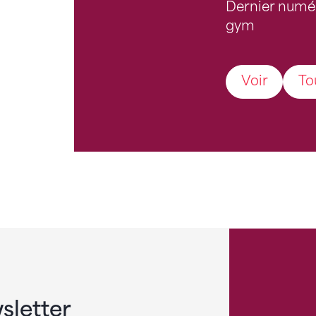
Dernier numé
gym
Voir
To
sletter