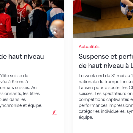
Actualités
de haut niveau
Suspense et per
de haut niveau à
’élite suisse du
Le week-end du 31 mai au 1er
uvée à Kriens à
nationale du trampoline s'e
onnats suisses. Au
Lausen pour disputer les 
ionnants, les titres
suisses. Les spectateurs on
bués dans les
compétitions captivantes e
synchronisé et équipe.
performances impressionn
catégories individuelles, s
équipe.