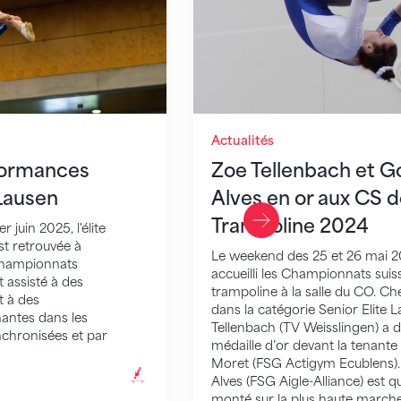
Actualités
formances
Zoe Tellenbach et G
 Lausen
Alves en or aux CS 
Trampoline 2024
 juin 2025, l'élite
Last Slide
st retrouvée à
Le weekend des 25 et 26 mai 2
Championnats
accueilli les Championnats suis
t assisté à des
trampoline à la salle du CO. C
t à des
dans la catégorie Senior Elite L
antes dans les
Tellenbach (TV Weisslingen) a 
ynchronisées et par
médaille d’or devant la tenante 
Moret (FSG Actigym Ecublens)
Alves (FSG Aigle-Alliance) est qu
monté sur la plus haute march