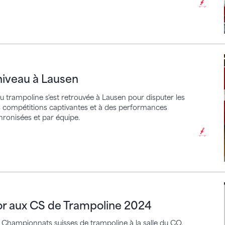
u à Lausen
iveau à Lausen
 du trampoline s'est retrouvée à Lausen pour disputer les
s compétitions captivantes et à des performances
hronisées et par équipe.
ux CS de Trampoline 2024
or aux CS de Trampoline 2024
s Championnats suisses de trampoline à la salle du CO.