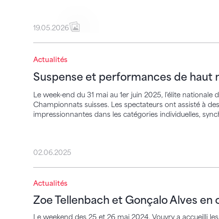
19.05.2026
Suspense et performances de haut nivea
Actualités
Suspense et performances de haut n
Le week-end du 31 mai au 1er juin 2025, l'élite nationale
Championnats suisses. Les spectateurs ont assisté à de
impressionnantes dans les catégories individuelles, sync
02.06.2025
Zoe Tellenbach et Gonçalo Alves en or a
Actualités
Zoe Tellenbach et Gonçalo Alves en 
Le weekend des 25 et 26 mai 2024, Vouvry a accueilli le