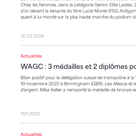
Chez les femmes, dans la catégorie Senior Elite Ladies, 
d’or devant la tenante du titre Lucie Moret (FSG Actigym
quant à lui monté sur la plus haute marche du podium da
26.05.2024
WAGC : 3 médailles et 2 diplômes pour la
Actualités
WAGC : 3 médailles et 2 diplômes po
Bilan positif pour la délégation suisse de trampoline à 
19 novembre 2023 à Birmingham (GBR). Leo Mesce et le 
d'argent. Mika Keller a remporté la médaille de bronze en
19.11.2023
Argent en synchrone dans la catégorie de
Actualités