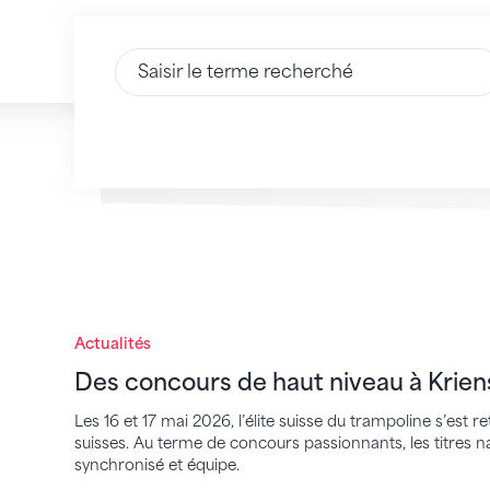
Saisir du texte
Des concours de haut niveau à Kriens
Actualités
Des concours de haut niveau à Krien
Les 16 et 17 mai 2026, l’élite suisse du trampoline s’est
suisses. Au terme de concours passionnants, les titres na
synchronisé et équipe.