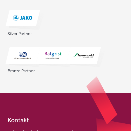
Silver Partner
Bronze Partner
Fusszeile
Kontakt