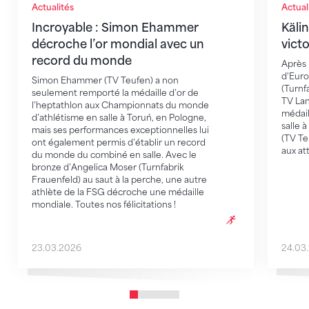
Actualités
Actual
Incroyable : Simon Ehammer
Käli
décroche l’or mondial avec un
vict
record du monde
Après 
d'Euro
Simon Ehammer (TV Teufen) a non
(Turnf
seulement remporté la médaille d’or de
TV Lan
l’heptathlon aux Championnats du monde
médai
d’athlétisme en salle à Toruń, en Pologne,
salle 
mais ses performances exceptionnelles lui
(TV Te
ont également permis d’établir un record
aux at
du monde du combiné en salle. Avec le
bronze d’Angelica Moser (Turnfabrik
Frauenfeld) au saut à la perche, une autre
athlète de la FSG décroche une médaille
mondiale. Toutes nos félicitations !
23.03.2026
24.03