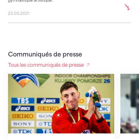
gymnastique artistique.
23.05.2021
Communiqués de presse
Tous les communiqués de presse
Incroyable : Simon Ehammer décroche l’or mondial
Kälin e