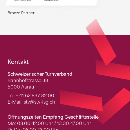
Bronze Partner
Fusszeile
Kontakt
Schweizerischer Turnverband
Bahnhofstrasse 38
5000 Aarau
Tel.
+ 41 62 837 82 00
E-Mail:
stv
@stv-fsg.ch
Öffnungszeiten Empfang Geschäftsstelle
Mo: 08.00–12.00 Uhr / 13.30–17.00 Uhr
Di-Do: 08.00–13.00 Uhr