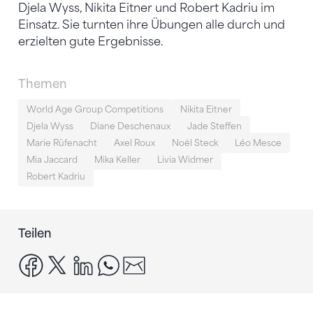
Djela Wyss, Nikita Eitner und Robert Kadriu im
Einsatz. Sie turnten ihre Übungen alle durch und
erzielten gute Ergebnisse.
Themen
World Age Group Competitions
Nikita Eitner
Djela Wyss
Diane Deschenaux
Jade Steffen
Marie Rüfenacht
Axel Roux
Noël Steck
Léo Mesce
Mia Jaccard
Mika Keller
Livia Widmer
Robert Kadriu
Teilen
facebook
x
linkedin
whatsapp
email