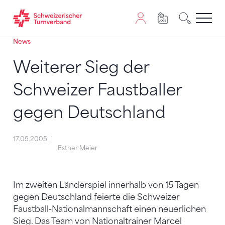
News
Zum Inhalt springen
Zur Sitemap navigieren
Zum Navigieren dieser Seite wird JavaScript benötigt. A
Weiterer Sieg der
Schweizer Faustballer
gegen Deutschland
17.05.2005
Esther Meier
Im zweiten Länderspiel innerhalb von 15 Tagen
gegen Deutschland feierte die Schweizer
Faustball-Nationalmannschaft einen neuerlichen
Sieg. Das Team von Nationaltrainer Marcel