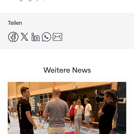
Teilen
facebook
x
linkedin
whatsapp
email
Weitere News
Mit klaren Zielen nach Zagreb