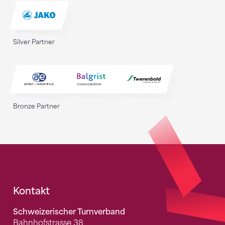
Silver Partner
Bronze Partner
Fusszeile
Kontakt
Schweizerischer Turnverband
Bahnhofstrasse 38