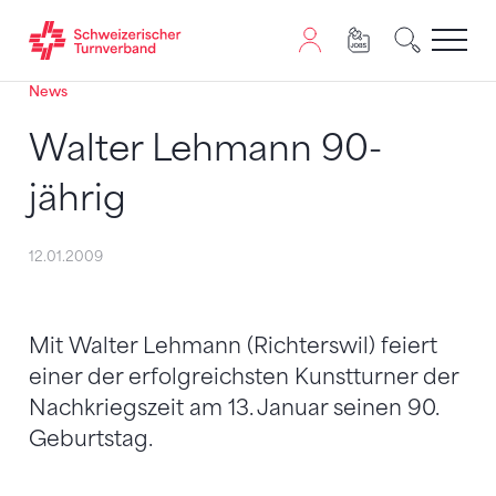
News
Zum Inhalt springen
Zur Sitemap navigieren
Zum Navigieren dieser Seite wird JavaScript benötigt. A
Walter Lehmann 90-
jährig
12.01.2009
Mit Walter Lehmann (Richterswil) feiert
einer der erfolgreichsten Kunstturner der
Nachkriegszeit am 13. Januar seinen 90.
Geburtstag.