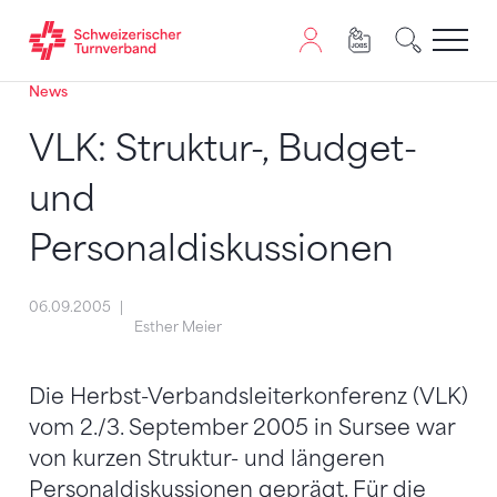
News
Zum Inhalt springen
Zur Sitemap navigieren
Zum Navigieren dieser Seite wird JavaScript benötigt. A
VLK: Struktur-, Budget-
und
Personaldiskussionen
06.09.2005
Esther Meier
Die Herbst-Verbandsleiterkonferenz (VLK)
vom 2./3. September 2005 in Sursee war
von kurzen Struktur- und längeren
Personaldiskussionen geprägt. Für die