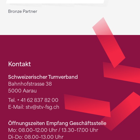
Bronze Partner
Fusszeile
Kontakt
Schweizerischer Turnverband
Bahnhofstrasse 38
5000 Aarau
Tel.
+ 41 62 837 82 00
E-Mail:
stv
@stv-fsg.ch
Öffnungszeiten Empfang Geschäftsstelle
Mo: 08.00–12.00 Uhr / 13.30–17.00 Uhr
Di-Do: 08.00–13.00 Uhr