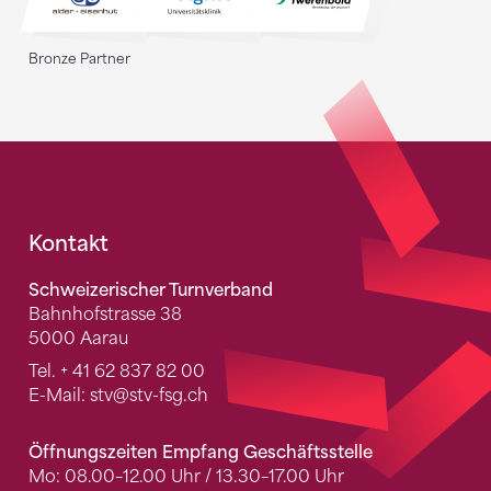
Bronze Partner
Fusszeile
Kontakt
Schweizerischer Turnverband
Bahnhofstrasse 38
5000 Aarau
Tel.
+ 41 62 837 82 00
E-Mail:
stv
@stv-fsg.ch
Öffnungszeiten Empfang Geschäftsstelle
Mo: 08.00–12.00 Uhr / 13.30–17.00 Uhr