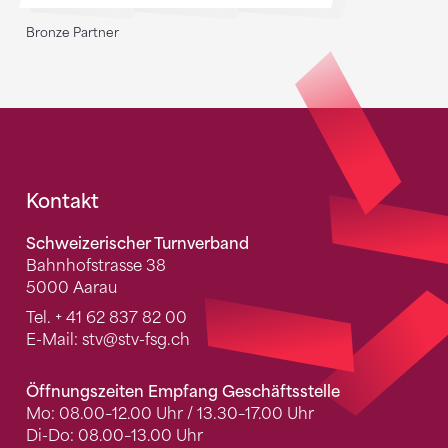
Bronze Partner
Fusszeile
Kontakt
Schweizerischer Turnverband
Bahnhofstrasse 38
5000 Aarau
Tel.
+ 41 62 837 82 00
E-Mail:
stv
@stv-fsg.ch
Öffnungszeiten Empfang Geschäftsstelle
Mo: 08.00–12.00 Uhr / 13.30–17.00 Uhr
Di-Do: 08.00–13.00 Uhr