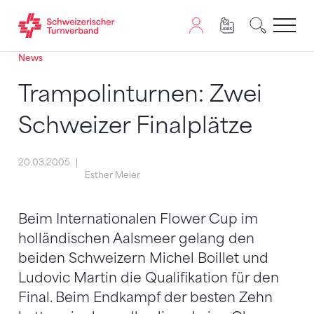
News
Zum Inhalt springen
Zur Sitemap navigieren
Zum Navigieren dieser Seite wird JavaScript benötigt. A
Trampolinturnen: Zwei
Schweizer Finalplätze
20.03.2005
Esther Meier
Beim Internationalen Flower Cup im
holländischen Aalsmeer gelang den
beiden Schweizern Michel Boillet und
Ludovic Martin die Qualifikation für den
Final. Beim Endkampf der besten Zehn