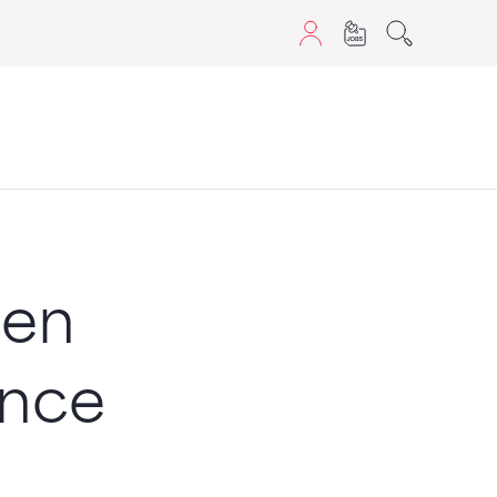
aScript nutzen.
 en
ance