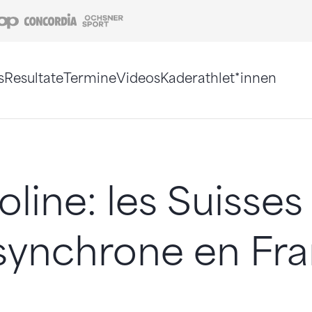
Coop
Concordia
Ochsner Sport
s
Resultate
Termine
Videos
Kaderathlet*innen
tigt. Alternativ können Sie die Sitemap ohne Jav
line: les Suisses
 synchrone en Fr