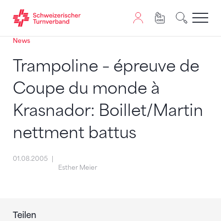
News
Zum Inhalt springen
Zur Sitemap navigieren
Zum Navigieren dieser Seite wird JavaScript benötigt. A
Trampoline – épreuve de
Coupe du monde à
Krasnador: Boillet/Martin
nettment battus
01.08.2005
Esther Meier
Teilen