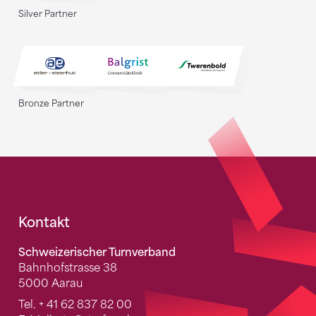
Silver Partner
Bronze Partner
Fusszeile
Kontakt
Schweizerischer Turnverband
Bahnhofstrasse 38
5000 Aarau
Tel.
+ 41 62 837 82 00