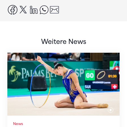
facebook
x
linkedin
whatsapp
email
Weitere News
Nächster Halt: Weltmeisterschaft
News