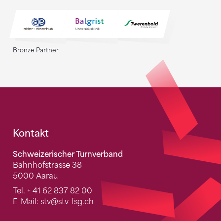
Bronze Partner
Fusszeile
Kontakt
Schweizerischer Turnverband
Bahnhofstrasse 38
5000 Aarau
Tel.
+ 41 62 837 82 00
E-Mail:
stv
@stv-fsg.ch