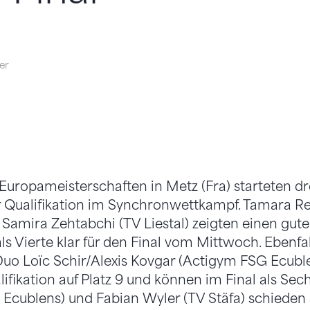
er
uropameisterschaften in Metz (Fra) starteten dr
r Qualifikation im Synchronwettkampf. Tamara Re
Samira Zehtabchi (TV Liestal) zeigten einen gut
als Vierte klar für den Final vom Mittwoch. Ebenfall
uo Loïc Schir/Alexis Kovgar (Actigym FSG Ecuble
ifikation auf Platz 9 und können im Final als Sec
Ecublens) und Fabian Wyler (TV Stäfa) schieden au