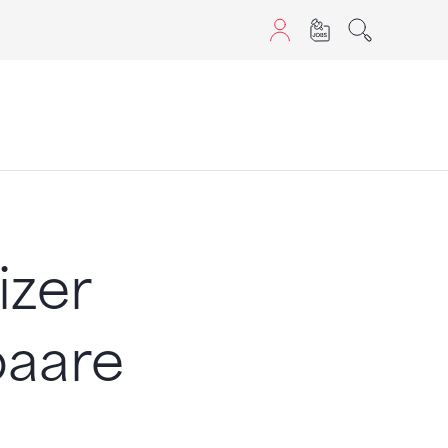
aScript nutzen.
izer
aare