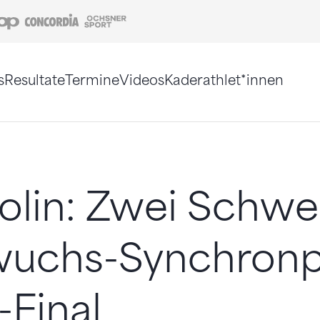
Coop
Concordia
Ochsner Sport
s
Resultate
Termine
Videos
Kaderathlet*innen
tigt. Alternativ können Sie die Sitemap ohne Jav
lin: Zwei Schwe
uchs-Synchronp
Final