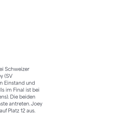
ei Schweizer
y (SV
en Einstand und
s im Final ist bei
ns). Die beiden
hste antreten. Joey
f Platz 12 aus.