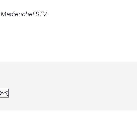
, Medienchef STV
din
whatsapp
email