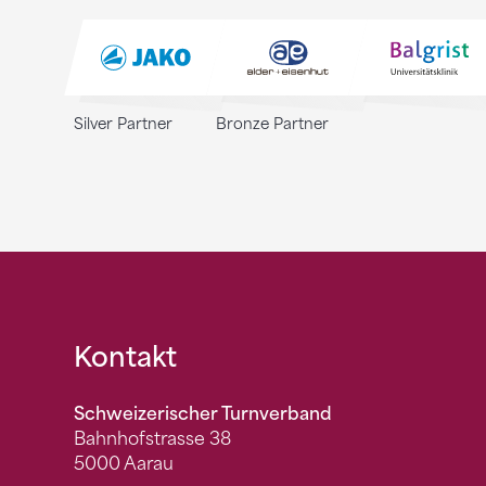
Silver Partner
Bronze Partner
Fusszeile
Kontakt
Schweizerischer Turnverband
Bahnhofstrasse 38
5000 Aarau