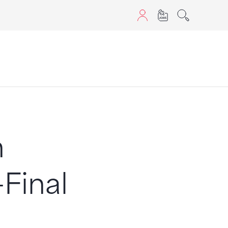
aScript nutzen.
n
Final