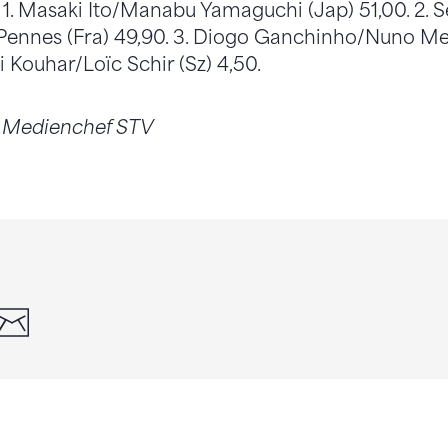
. Masaki Ito/Manabu Yamaguchi (Jap) 51,00. 2. S
Pennes (Fra) 49,90. 3. Diogo Ganchinho/Nuno Mer
ei Kouhar/Loïc Schir (Sz) 4,50.
, Medienchef STV
din
whatsapp
email