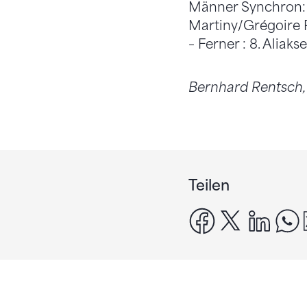
Männer Synchron: 1
Martiny/Grégoire 
– Ferner : 8. Aliaks
Bernhard Rentsch
Teilen
facebook
x
linke