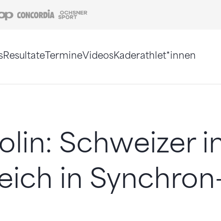
Coop
Concordia
Ochsner Sport
s
Resultate
Termine
Videos
Kaderathlet*innen
tigt. Alternativ können Sie die Sitemap ohne Jav
lin: Schweizer i
eich in Synchron-