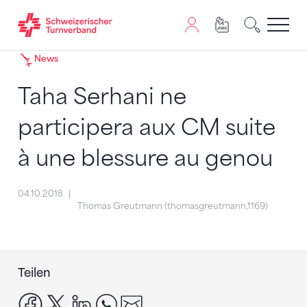
Zum Inhalt springen
Zur Sitemap navigieren
Zum Navigieren dieser Seite wird JavaScript benötigt. A
News
Taha Serhani ne
participera aux CM suite
à une blessure au genou
04.10.2018
Thomas Greutmann (thomasgreutmann,1169)
Teilen
facebook
x
linkedin
whatsapp
email