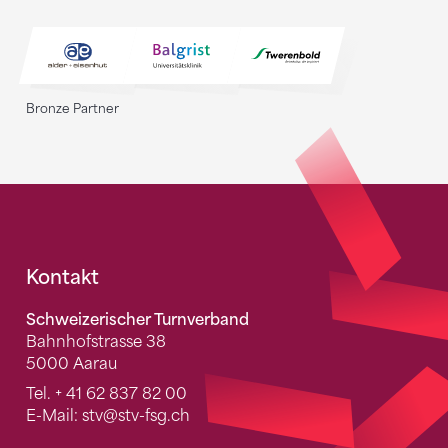
Bronze Partner
Fusszeile
Kontakt
Schweizerischer Turnverband
Bahnhofstrasse 38
5000 Aarau
Tel.
+ 41 62 837 82 00
E-Mail:
stv
@stv-fsg.ch