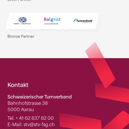
Bronze Partner
Fusszeile
Kontakt
Schweizerischer Turnverband
Bahnhofstrasse 38
5000 Aarau
Tel.
+ 41 62 837 82 00
E-Mail:
stv
@stv-fsg.ch