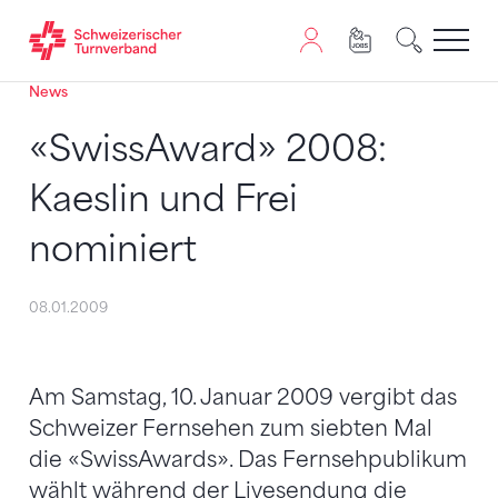
News
Zum Inhalt springen
Zur Sitemap navigieren
Zum Navigieren dieser Seite wird JavaScript benötigt. A
«SwissAward» 2008:
Kaeslin und Frei
nominiert
08.01.2009
Am Samstag, 10. Januar 2009 vergibt das
Schweizer Fernsehen zum siebten Mal
die «SwissAwards». Das Fernsehpublikum
wählt während der Livesendung die