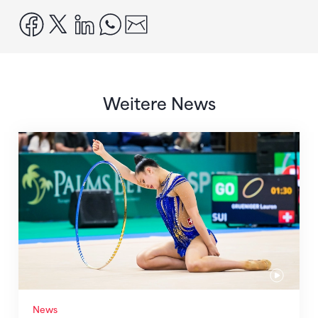
facebook
x
linkedin
whatsapp
email
Weitere News
Nächster Halt: Weltmeisterschaft
News