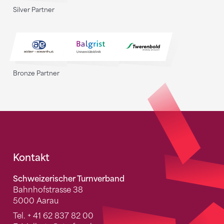
Silver Partner
Bronze Partner
Fusszeile
Kontakt
Schweizerischer Turnverband
Bahnhofstrasse 38
5000 Aarau
Tel.
+ 41 62 837 82 00