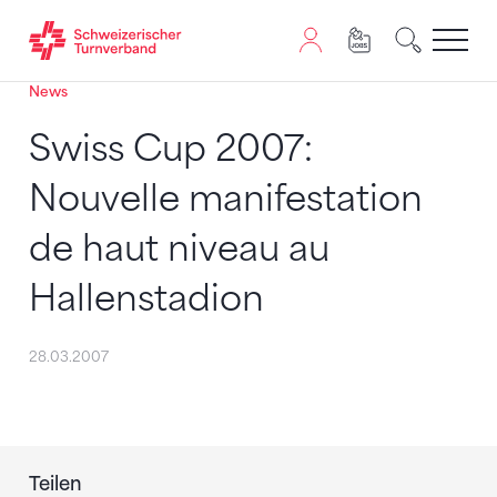
News
Zum Inhalt springen
Zur Sitemap navigieren
Zum Navigieren dieser Seite wird JavaScript benötigt. A
Swiss Cup 2007:
Nouvelle manifestation
de haut niveau au
Hallenstadion
28.03.2007
Teilen