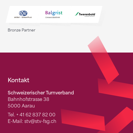
Bronze Partner
Fusszeile
Kontakt
Schweizerischer Turnverband
Bahnhofstrasse 38
5000 Aarau
Tel.
+ 41 62 837 82 00
E-Mail:
stv
@stv-fsg.ch