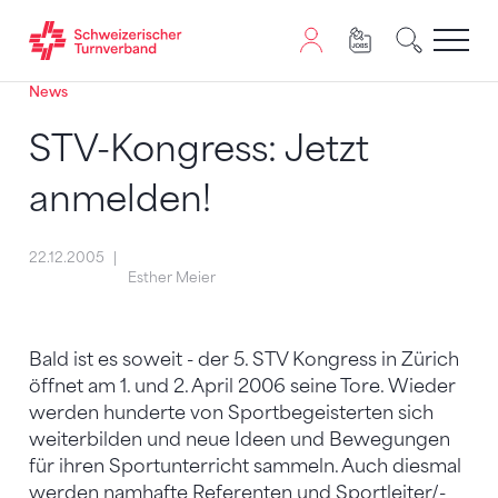
News
Zum Inhalt springen
Zur Sitemap navigieren
Zum Navigieren dieser Seite wird JavaScript benötigt. A
STV-Kongress: Jetzt
anmelden!
22.12.2005
Esther Meier
Bald ist es soweit - der 5. STV Kongress in Zürich
öffnet am 1. und 2. April 2006 seine Tore. Wieder
werden hunderte von Sportbegeisterten sich
weiterbilden und neue Ideen und Bewegungen
für ihren Sportunterricht sammeln. Auch diesmal
werden namhafte Referenten und Sportleiter/-