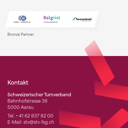
Bronze Partner
Fusszeile
Kontakt
Schweizerischer Turnverband
Bahnhofstrasse 38
5000 Aarau
Tel.
+ 41 62 837 82 00
E-Mail:
stv
@stv-fsg.ch