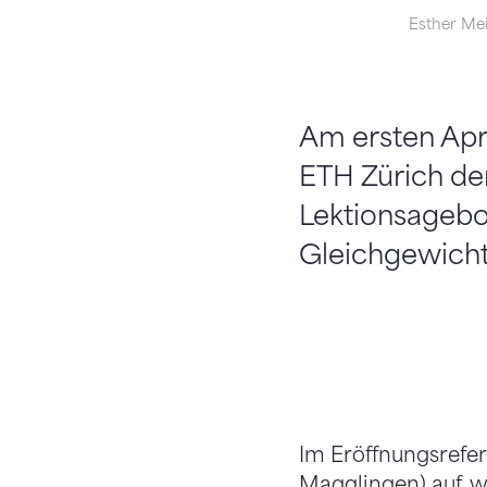
Esther Me
Am ersten Apr
ETH Zürich der
Lektionsagebo
Gleichgewicht
Im Eröffnungsrefer
Magglingen) auf, w