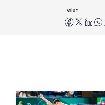
Teilen
facebook
x
linke
Nächster Halt: Weltmeisterschaft