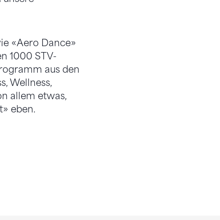
wie «Aero Dance»
gen 1000 STV-
sprogramm aus den
s, Wellness,
on allem etwas,
t» eben.