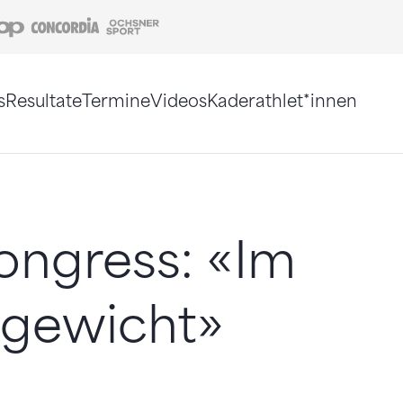
Coop
Concordia
Ochsner Sport
s
Resultate
Termine
Videos
Kaderathlet*innen
tigt. Alternativ können Sie die Sitemap ohne Jav
ongress: «Im
hgewicht»