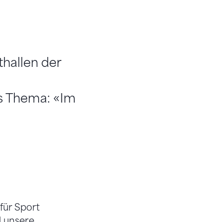
hallen der
0
as Thema: «Im
für Sport
d unsere