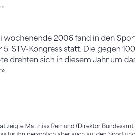
ier
ilwochenende 2006 fand in den Sport
 5. STV-Kongress statt. Die gegen 10
te drehten sich in diesem Jahr um d
».
at zeigte Matthias Remund (Direktor Bundesamt 
as für ihn persönlich aber auch auf den Sport un