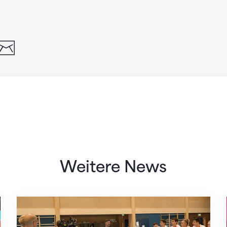
din
whatsapp
email
Weitere News
Mit klaren Zielen nach Zagreb