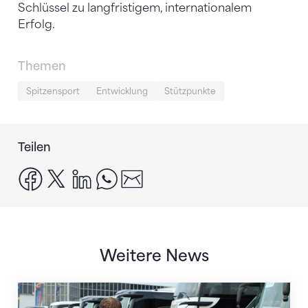
Schlüssel zu langfristigem, internationalem
Erfolg.
Themen
Spitzensport
Entwicklung
Stützpunkte
Teilen
facebook
x
linkedin
whatsapp
email
Weitere News
Twerenbold wird offizieller Reisepartner des STV