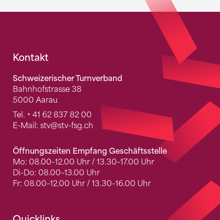
Fusszeile
Kontakt
Schweizerischer Turnverband
Bahnhofstrasse 38
5000 Aarau
Tel.
+ 41 62 837 82 00
E-Mail:
stv
@stv-fsg.ch
Öffnungszeiten Empfang Geschäftsstelle
Mo: 08.00–12.00 Uhr / 13.30–17.00 Uhr
Di-Do: 08.00–13.00 Uhr
Fr: 08.00–12.00 Uhr / 13.30–16.00 Uhr
Quicklinks