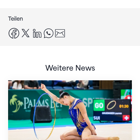
Teilen
facebook
x
linkedin
whatsapp
email
Weitere News
Nächster Halt: Weltmeisterschaft