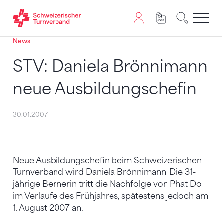
News
Zum Inhalt springen
Zur Sitemap navigieren
Zum Navigieren dieser Seite wird JavaScript benötigt. A
STV: Daniela Brönnimann
neue Ausbildungschefin
30.01.2007
Neue Ausbildungschefin beim Schweizerischen
Turnverband wird Daniela Brönnimann. Die 31-
jährige Bernerin tritt die Nachfolge von Phat Do
im Verlaufe des Frühjahres, spätestens jedoch am
1. August 2007 an.