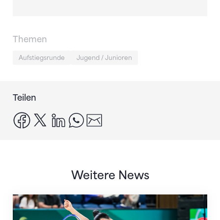
Themen
Aufstiegsrunde
Jugend / Junioren
Teilen
facebook
x
linkedin
whatsapp
email
Weitere News
Nächster Halt: Weltmeisterschaft