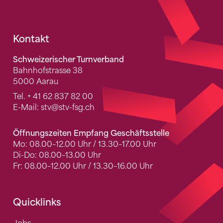
Fusszeile
Kontakt
Schweizerischer Turnverband
Bahnhofstrasse 38
5000 Aarau
Tel.
+ 41 62 837 82 00
E-Mail:
stv
@stv-fsg.ch
Öffnungszeiten Empfang Geschäftsstelle
Mo: 08.00–12.00 Uhr / 13.30–17.00 Uhr
Di-Do: 08.00–13.00 Uhr
Fr: 08.00–12.00 Uhr / 13.30–16.00 Uhr
Quicklinks