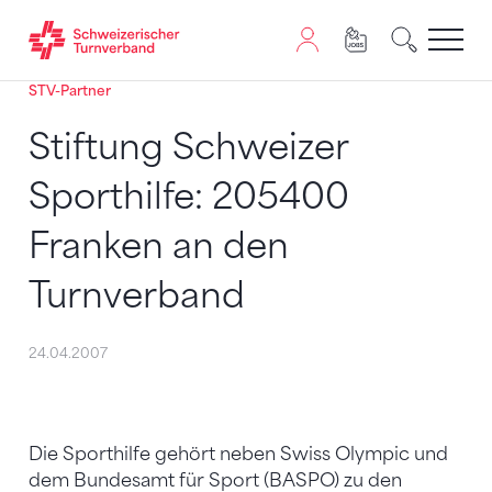
STV-Partner
Zum Inhalt springen
Zur Sitemap navigieren
Zum Navigieren dieser Seite wird JavaScript benötigt. A
Stiftung Schweizer
Sporthilfe: 205400
Franken an den
Turnverband
24.04.2007
Die Sporthilfe gehört neben Swiss Olympic und
dem Bundesamt für Sport (BASPO) zu den