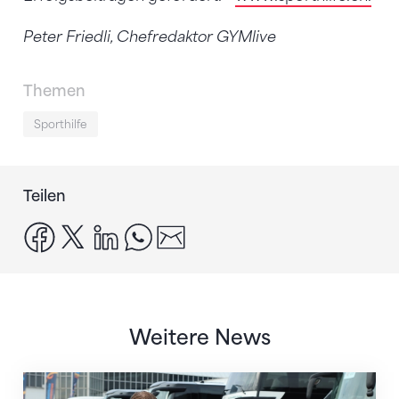
Peter Friedli, Chefredaktor GYMlive
Themen
Sporthilfe
Teilen
facebook
x
linkedin
whatsapp
email
Weitere News
Twerenbold wird offizieller Reisepartner des STV