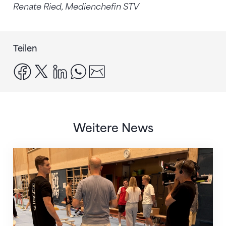
Renate Ried, Medienchefin STV
Teilen
facebook
x
linkedin
whatsapp
email
Weitere News
Mit klaren Zielen nach Zagreb