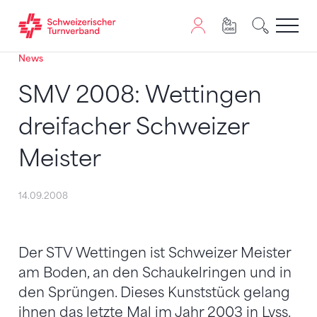
News
Zum Inhalt springen
Zur Sitemap navigieren
Zum Navigieren dieser Seite wird JavaScript benötigt. A
SMV 2008: Wettingen
dreifacher Schweizer
Meister
14.09.2008
Der STV Wettingen ist Schweizer Meister
am Boden, an den Schaukelringen und in
den Sprüngen. Dieses Kunststück gelang
ihnen das letzte Mal im Jahr 2003 in Lyss.