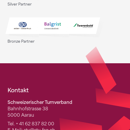
Silver Partner
Bronze Partner
Fusszeile
Kontakt
Schweizerischer Turnverband
Bahnhofstrasse 38
5000 Aarau
Tel.
+ 41 62 837 82 00