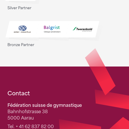
Silver Partner
Bronze Partner
Fusszeile
Contact
Fédération suisse de gymnastique
Bahnhofstrasse 38
5000 Aarau
Tel.
+ 41 62 837 82 00