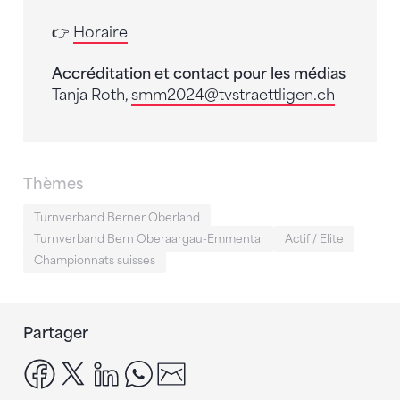
👉
Horaire
Accréditation et contact pour les médias
Tanja Roth,
smm2024
@tvstraettligen.ch
Thèmes
Turnverband Berner Oberland
Turnverband Bern Oberaargau-Emmental
Actif / Elite
Championnats suisses
Partager
facebook
x
linkedin
whatsapp
email