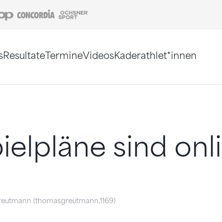
Coop
Concordia
Ochsner Sport
s
Resultate
Termine
Videos
Kaderathlet*innen
tigt. Alternativ können Sie die Sitemap ohne Jav
elpläne sind onl
eutmann (thomasgreutmann,1169)