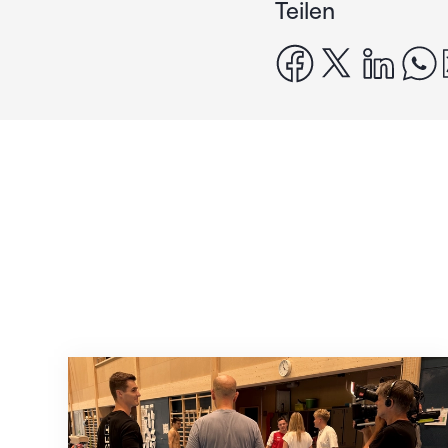
Teilen
facebook
x
linke
Mit klaren Zielen nach Zagreb