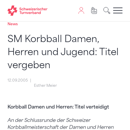
News
Zum Inhalt springen
Zur Sitemap navigieren
Zum Navigieren dieser Seite wird JavaScript benötigt. A
SM Korbball Damen,
Herren und Jugend: Titel
vergeben
12.09.2005
Esther Meier
Korbball Damen und Herren: Titel verteidigt
An der Schlussrunde der Schweizer
Korbballmeisterschaft der Damen und Herren