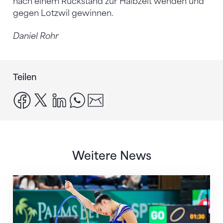
nach einem Rückstand zur Halbzeit wenden und
gegen Lotzwil gewinnen.
Daniel Rohr
Teilen
facebook
x
linkedin
whatsapp
email
Weitere News
Nächster Halt: Weltmeisterschaft