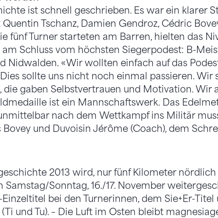
chte ist schnell geschrieben. Es war ein klarer St
 Quentin Tschanz, Damien Gendroz, Cédric Bovey
ie fünf Turner starteten am Barren, hielten das N
 am Schluss vom höchsten Siegerpodest: B-Meiste
d Nidwalden. «Wir wollten einfach auf das Podest
Dies sollte uns nicht noch einmal passieren. Wir 
 die gaben Selbstvertrauen und Motivation. Wir 
dmedaille ist ein Mannschaftswerk. Das Edelme
 unmittelbar nach dem Wettkampf ins Militär musst
c Bovey und Duvoisin Jérôme (Coach), dem Schre
eschichte 2013 wird, nur fünf Kilometer nördlic
am Samstag/Sonntag, 16./17. November weitergesc
Einzeltitel bei den Turnerinnen, dem Sie+Er-Titel
n (Ti und Tu). – Die Luft im Osten bleibt magnesi