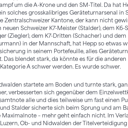
mpf um die A-Krone und den SM-Titel. Da hat He
ein solches grosskalibriges Geräteturnarsenal in 
die Zentralschweizer Kantone, der kann nicht gew
neuen Schweizer K7-Meister (Stalder), dem K6-Si
r (Ziegler), dem K7-Dritten (Schacher) und dem
urmann) in der Mannschaft, hat Hepp so etwas w
icherung in seinem Portefeuille, alles Gerätetur
 Das blendet stark, da könnte es für die andere
Kategorie A schwer werden. Es wurde schwer.
dwalden startete am Boden und turnte stark, ganz
her, verbesserten sich gegenüber dem Einzelwet
amtnote alle und dies teilweise um fast einen P
 und Stalder sicherte sich beim Sprung und am B
e Maximalnote – mehr geht einfach nicht. Im Verl
uzern, Ob- und Nidwalden der Titelverteidigung