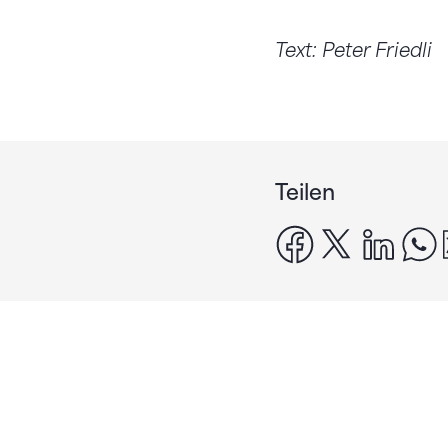
Text: Peter Friedli
Teilen
facebook
x
linke