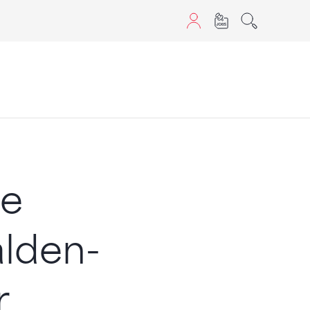
aScript nutzen.
ie
alden-
r