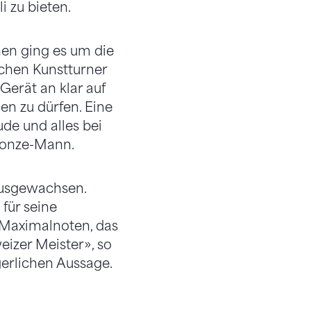
i zu bieten.
hnen ging es um die
ichen Kunstturner
Gerät an klar auf
nen zu dürfen. Eine
de und alles bei
ronze-Mann.
nausgewachsen.
 für seine
n Maximalnoten, das
izer Meister», so
erlichen Aussage.