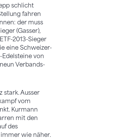
pp schlicht
Stellung fahren
innen: der muss
eger (Gasser),
 ETF-2013-Sieger
ie eine Schweizer-
n-Edelsteine von
n neun Verbands-
 stark. Ausser
tkampf vom
unkt. Kurmann
arren mit den
auf des
 immer wie näher.