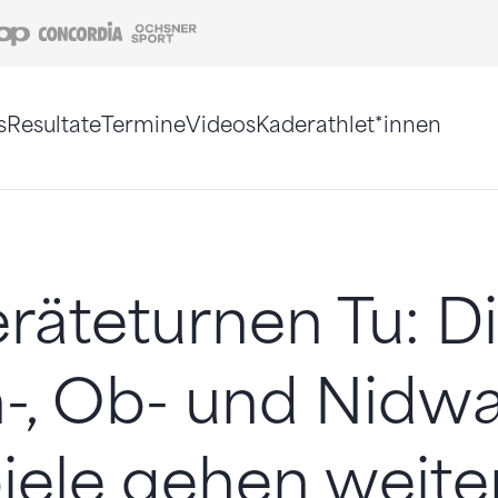
Coop
Concordia
Ochsner Sport
s
Resultate
Termine
Videos
Kaderathlet*innen
tigt. Alternativ können Sie die Sitemap ohne Jav
äteturnen Tu: D
-, Ob- und Nidw
iele gehen weite