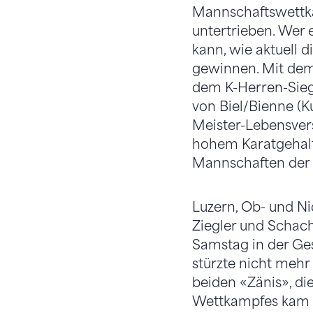
Mannschaftswettka
untertrieben. Wer 
kann, wie aktuell 
gewinnen. Mit dem 
dem K-Herren-Siege
von Biel/Bienne (K
Meister-Lebensvers
hohem Karatgehalt.
Mannschaften der 
Luzern, Ob- und Ni
Ziegler und Schac
Samstag in der Ges
stürzte nicht mehr
beiden «Zänis», di
Wettkampfes kam L