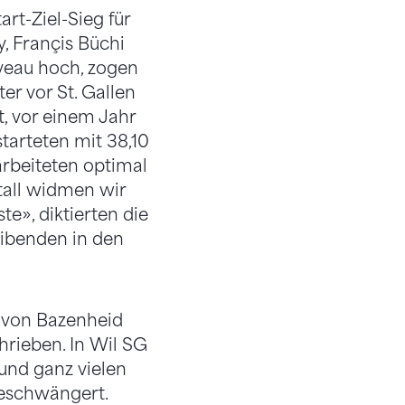
art-Ziel-Sieg für
, Françis Büchi
iveau hoch, zogen
r vor St. Gallen
, vor einem Jahr
starteten mit 38,10
arbeiteten optimal
tall widmen wir
e», diktierten die
ibenden in den
h von Bazenheid
hrieben. In Wil SG
 und ganz vielen
ageschwängert.