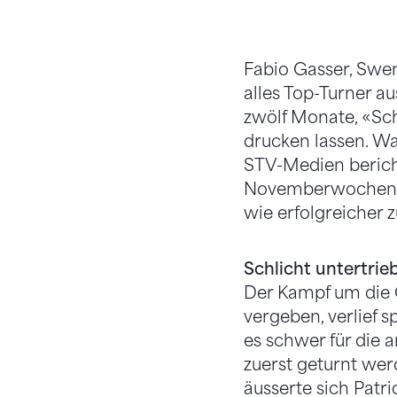
Fabio Gasser, Swen
alles Top-Turner a
zwölf Monate, «Sch
drucken lassen. Wa
STV-Medien bericht
Novemberwochenend
wie erfolgreicher
Schlicht untertrie
Der Kampf um die G
vergeben, verlief 
es schwer für die 
zuerst geturnt wer
äusserte sich Pat