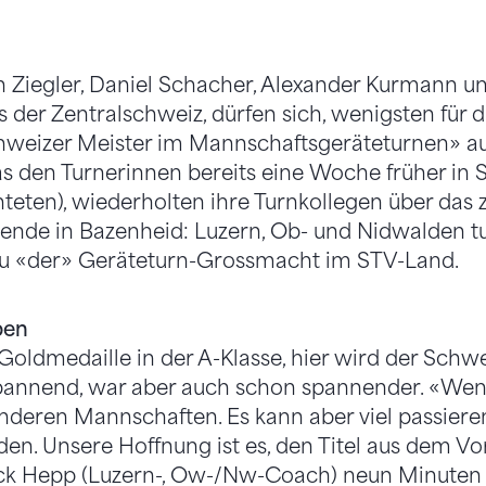
 Ziegler, Daniel Schacher, Alexander Kurmann un
us der Zentralschweiz, dürfen sich, wenigsten fü
weizer Meister im Mannschaftsgeräteturnen» auf
s den Turnerinnen bereits eine Woche früher in S
eten), wiederholten ihre Turnkollegen über das 
e in Bazenheid: Luzern, Ob- und Nidwalden tu
 zu «der» Geräteturn-Grossmacht im STV-Land.
ben
oldmedaille in der A-Klasse, hier wird der Schwei
spannend, war aber auch schon spannender. «Wenn
anderen Mannschaften. Es kann aber viel passier
den. Unsere Hoffnung ist es, den Titel aus dem Vo
rick Hepp (Luzern-, Ow-/Nw-Coach) neun Minuten