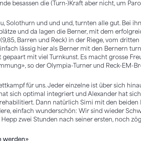
de besassen die (Turn-)Kraft aber nicht, um Parol
u, Solothurn und und und, turnten alle gut. Bei i
plätze und da lagen die Berner, mit dem erfolgre
9,85, Barren und Reck) in der Riege, vom dritten 
 einfach lässig hier als Berner mit den Bernern tur
 gepaart mit viel Turnkunst. Es macht grosse Freu
timmung», so der Olympia-Turner und Reck-EM-B
ttkampf für uns. Jeder einzelne ist über sich hi
 hat sich optimal integriert und Alexander hat sich
ehabilitiert. Dann natürlich Simi mit den beide
ere, einfach wunderschön: Wir sind wieder Schwe
 Hepp zwei Stunden nach seiner ersten, noch zög
e werden»