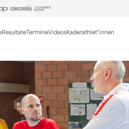
Coop
Concordia
Ochsner Sport
s
Resultate
Termine
Videos
Kaderathlet*innen
tigt. Alternativ können Sie die Sitemap ohne Jav