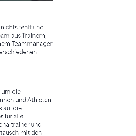
nichts fehlt und
eam aus Trainern,
 einem Teammanager
 verschiedenen
 um die
tinnen und Athleten
 auf die
 für alle
onaltrainer und
stausch mit den