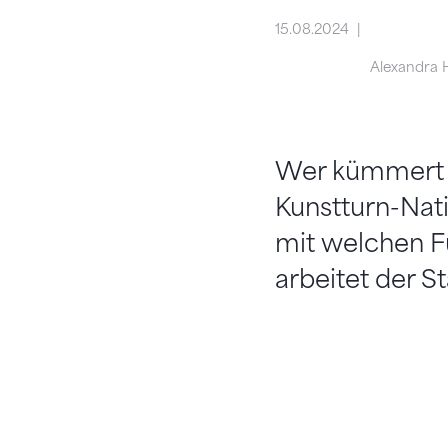
15.08.2024
Alexandra 
Wer kümmert s
Kunstturn-Nat
mit welchen F
arbeitet der S