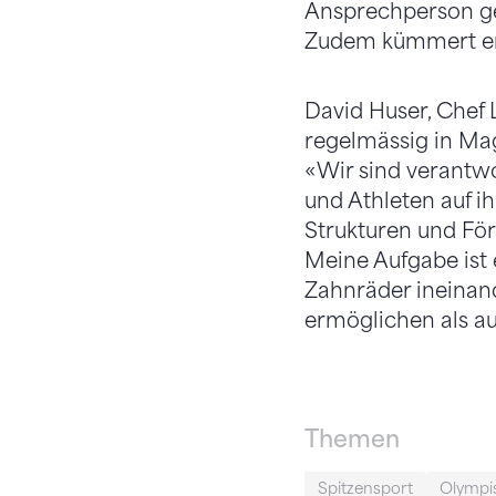
Ansprechperson ge
Zudem kümmert er 
David Huser, Chef 
regelmässig in Mag
«Wir sind verantw
und Athleten auf i
Strukturen und Förd
Meine Aufgabe ist e
Zahnräder ineinande
ermöglichen als auc
Themen
Spitzensport
Olympi