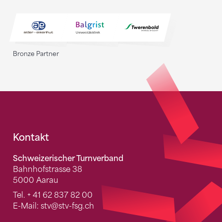
Bronze Partner
Fusszeile
Kontakt
Schweizerischer Turnverband
Bahnhofstrasse 38
5000 Aarau
Tel.
+ 41 62 837 82 00
E-Mail:
stv
@stv-fsg.ch