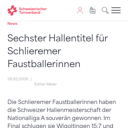
News
Zum Inhalt springen
Zur Sitemap navigieren
Zum Navigieren dieser Seite wird JavaScript benötigt. A
Sechster Hallentitel für
Schlieremer
Faustballerinnen
28.02.2006
Esther Meier
Die Schlieremer Faustballerinnen haben
die Schweizer Hallenmeisterschaft der
Nationalliga A souverän gewonnen. Im
Final schlugen sie Wigoltingen 15:7 und