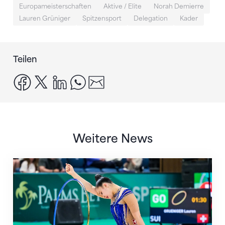
Europameisterschaften
Aktive / Elite
Norah Demierre
Lauren Grüniger
Spitzensport
Delegation
Kader
Teilen
facebook
x
linkedin
whatsapp
email
Weitere News
Nächster Halt: Weltmeisterschaft