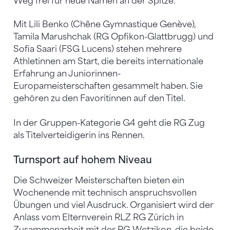
Weg frei für neue Namen an der Spitze.
Mit Lili Benko (Chêne Gymnastique Genève),
Tamila Marushchak (RG Opfikon-Glattbrugg) und
Sofia Saari (FSG Lucens) stehen mehrere
Athletinnen am Start, die bereits internationale
Erfahrung an Juniorinnen-
Europameisterschaften gesammelt haben. Sie
gehören zu den Favoritinnen auf den Titel.
In der Gruppen-Kategorie G4 geht die RG Zug
als Titelverteidigerin ins Rennen.
Turnsport auf hohem Niveau
Die Schweizer Meisterschaften bieten ein
Wochenende mit technisch anspruchsvollen
Übungen und viel Ausdruck. Organisiert wird der
Anlass vom Elternverein RLZ RG Zürich in
Zusammenarbeit mit der RG Wetzikon, die beide