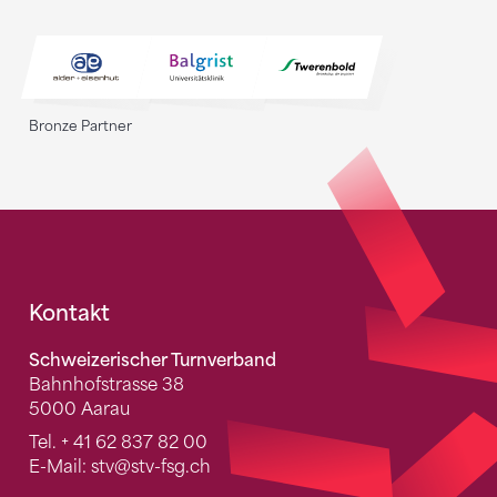
Bronze Partner
Fusszeile
Kontakt
Schweizerischer Turnverband
Bahnhofstrasse 38
5000 Aarau
Tel.
+ 41 62 837 82 00
E-Mail:
stv
@stv-fsg.ch