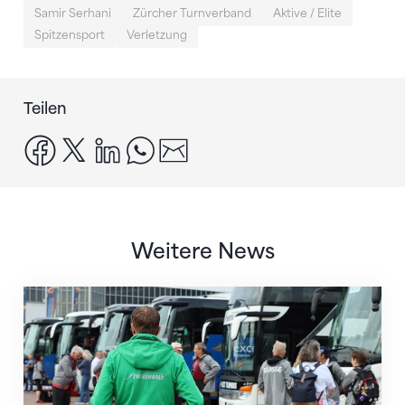
Samir Serhani
Zürcher Turnverband
Aktive / Elite
Spitzensport
Verletzung
Teilen
facebook
x
linkedin
whatsapp
email
Weitere News
Twerenbold wird offizieller Reisepartner des STV