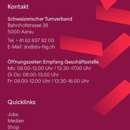
Fusszeile
Kontakt
Schweizerischer Turnverband
Bahnhofstrasse 38
5000 Aarau
Tel.
+ 41 62 837 82 00
E-Mail:
stv
@stv-fsg.ch
Öffnungszeiten Empfang Geschäftsstelle
Mo: 08.00–12.00 Uhr / 13.30–17.00 Uhr
Di-Do: 08.00–13.00 Uhr
Fr: 08.00–12.00 Uhr / 13.30–16.00 Uhr
Quicklinks
Jobs
Medien
Shop