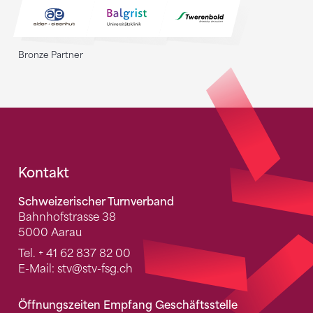
Bronze Partner
Fusszeile
Kontakt
Schweizerischer Turnverband
Bahnhofstrasse 38
5000 Aarau
Tel.
+ 41 62 837 82 00
E-Mail:
stv
@stv-fsg.ch
Öffnungszeiten Empfang Geschäftsstelle