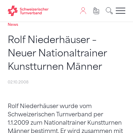
News
Zum Inhalt springen
Zur Sitemap navigieren
Zum Navigieren dieser Seite wird JavaScript benötigt. A
Rolf Niederhäuser –
Neuer Nationaltrainer
Kunstturnen Männer
02.10.2008
Rolf Niederhäuser wurde vom
Schweizerischen Turnverband per
1.1.2009 zum Nationaltrainer Kunstturnen
Männer bestimmt. Er wird zusammen mit