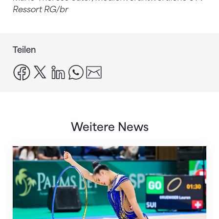
Ressort RG/br
Teilen
facebook
x
linkedin
whatsapp
email
Weitere News
Nächster Halt: Weltmeisterschaft