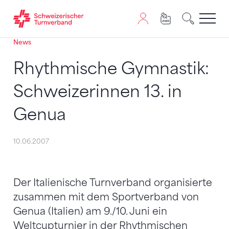
News
Zum Inhalt springen
Zur Sitemap navigieren
Zum Navigieren dieser Seite wird JavaScript benötigt. A
Rhythmische Gymnastik:
Schweizerinnen 13. in
Genua
10.06.2007
Der Italienische Turnverband organisierte
zusammen mit dem Sportverband von
Genua (Italien) am 9./10. Juni ein
Weltcupturnier in der Rhythmischen