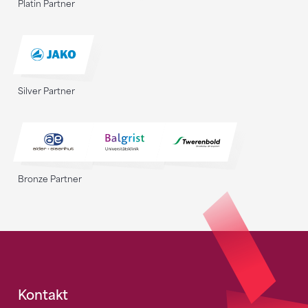
Platin Partner
Silver Partner
Bronze Partner
Fusszeile
Kontakt