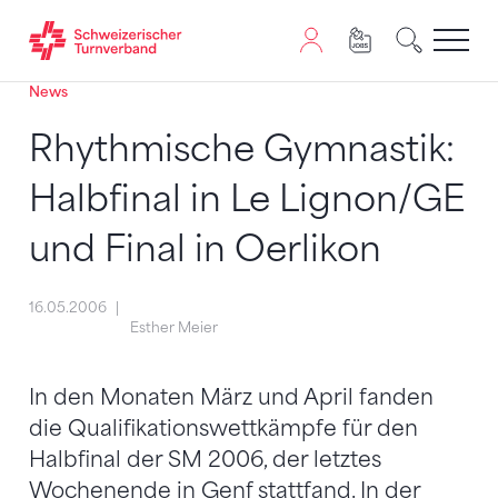
News
Zum Inhalt springen
Zur Sitemap navigieren
Zum Navigieren dieser Seite wird JavaScript benötigt. A
Rhythmische Gymnastik:
Halbfinal in Le Lignon/GE
und Final in Oerlikon
16.05.2006
Esther Meier
In den Monaten März und April fanden
die Qualifikationswettkämpfe für den
Halbfinal der SM 2006, der letztes
Wochenende in Genf stattfand. In der