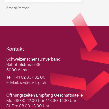
Bronze Partner
Fusszeile
Kontakt
Schweizerischer Turnverband
Bahnhofstrasse 38
5000 Aarau
Tel.
+ 41 62 837 82 00
E-Mail:
stv
@stv-fsg.ch
Öffnungszeiten Empfang Geschäftsstelle
Mo: 08.00–12.00 Uhr / 13.30–17.00 Uhr
Di-Do: 08.00–13.00 Uhr