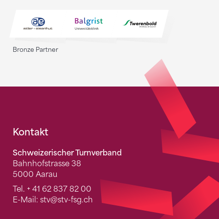
Bronze Partner
Fusszeile
Kontakt
Schweizerischer Turnverband
Bahnhofstrasse 38
5000 Aarau
Tel.
+ 41 62 837 82 00
E-Mail:
stv
@stv-fsg.ch