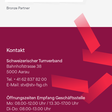
Bronze Partner
Fusszeile
Kontakt
Schweizerischer Turnverband
Bahnhofstrasse 38
5000 Aarau
Tel.
+ 41 62 837 82 00
E-Mail:
stv
@stv-fsg.ch
Öffnungszeiten Empfang Geschäftsstelle
Mo: 08.00–12.00 Uhr / 13.30–17.00 Uhr
Di-Do: 08.00–13.00 Uhr