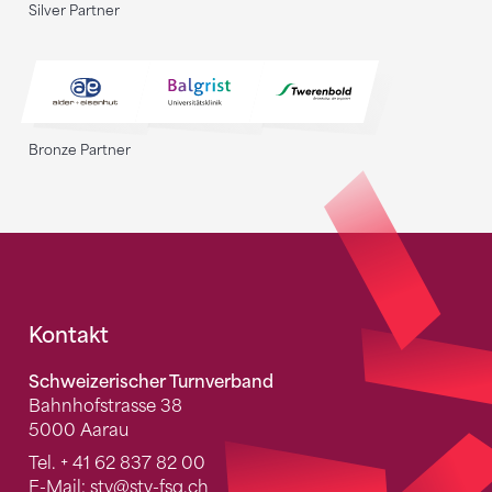
Silver Partner
Bronze Partner
Fusszeile
Kontakt
Schweizerischer Turnverband
Bahnhofstrasse 38
5000 Aarau
Tel.
+ 41 62 837 82 00
E-Mail:
stv
@stv-fsg.ch