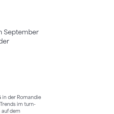
 im September
der
G in der Romandie
Trends im turn-
s auf dem