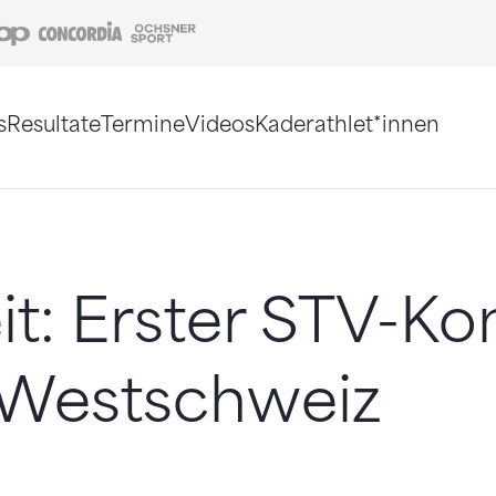
Coop
Concordia
Ochsner Sport
s
Resultate
Termine
Videos
Kaderathlet*innen
tigt. Alternativ können Sie die Sitemap ohne Jav
t: Erster STV-Ko
 Westschweiz