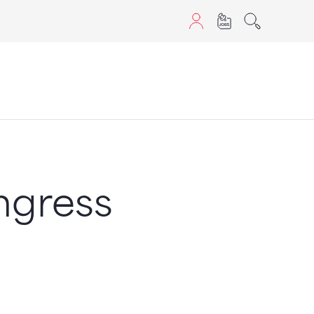
aScript nutzen.
ngress