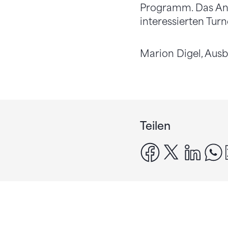
Programm. Das Ange
interessierten Tur
Marion Digel, Ausb
Teilen
facebook
x
linke