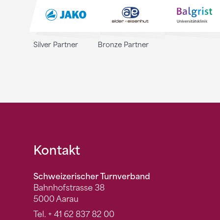
Silver Partner
Bronze Partner
Fusszeile
Kontakt
Schweizerischer Turnverband
Bahnhofstrasse 38
5000 Aarau
Tel.
+ 41 62 837 82 00