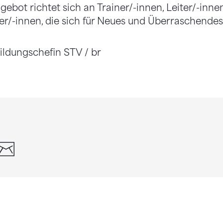
bot richtet sich an Trainer/-innen, Leiter/-innen
ner/-innen, die sich für Neues und Überraschendes 
ildungschefin STV / br
din
whatsapp
email