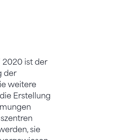
2020 ist der
g der
ie weitere
ie Erstellung
immungen
gszentren
werden, sie