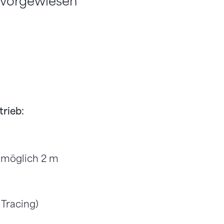
 vorgewiesen
trieb
:
 möglich 2 m
 Tracing)