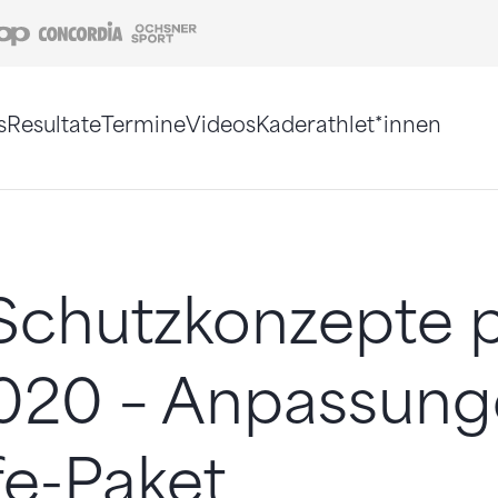
Coop
Concordia
Ochsner Sport
s
Resultate
Termine
Videos
Kaderathlet*innen
tigt. Alternativ können Sie die Sitemap ohne Jav
chutzkonzepte p
2020 – Anpassun
fe-Paket