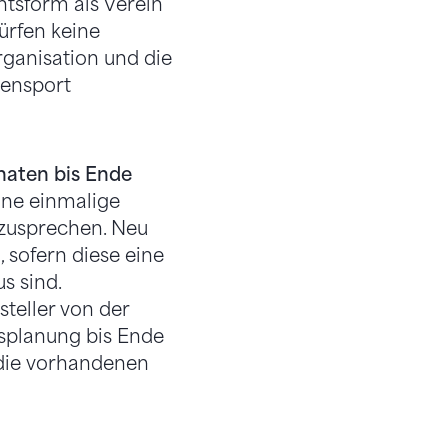
htsform als Verein
ürfen keine
rganisation und die
tensport
naten bis Ende
ine einmalige
 zusprechen. Neu
 sofern diese eine
s sind.
steller von der
tsplanung bis Ende
h die vorhandenen