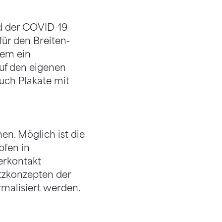
d der COVID-19-
ür den Breiten-
dem ein
uf den eigenen
uch Plakate mit
en. Möglich ist die
fen in
erkontakt
utzkonzepten der
malisiert werden.