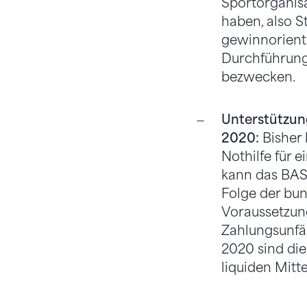
Sportorganisa
haben, also S
gewinnorienti
Durchführung
bezwecken.
Unterstützun
2020:
Bisher 
Nothilfe für 
kann das BASP
Folge der bu
Voraussetzung
Zahlungsunfäh
2020 sind die
liquiden Mitt