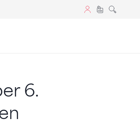
aScript nutzen.
er 6.
gen