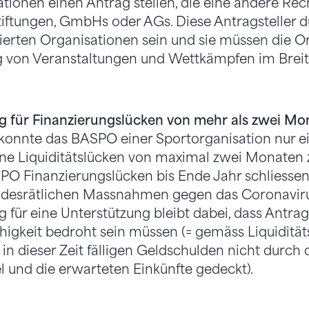
tionen einen Antrag stellen, die eine andere Rec
tiftungen, GmbHs oder AGs. Diese Antragsteller d
erten Organisationen sein und sie müssen die O
 von Veranstaltungen und Wettkämpfen im Brei
g für Finanzierungslücken von mehr als zwei Mo
konnte das BASPO einer Sportorganisation nur e
eine Liquiditätslücken von maximal zwei Monaten
O Finanzierungslücken bis Ende Jahr schliessen,
ndesrätlichen Massnahmen gegen das Coronaviru
 für eine Unterstützung bleibt dabei, dass Antrag
igkeit bedroht sein müssen (= gemäss Liquiditä
 in dieser Zeit fälligen Geldschulden nicht durc
el und die erwarteten Einkünfte gedeckt).