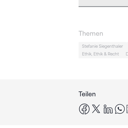
Themen
Stefanie Siegenthaler
Ethik, Ethik & Recht
D
Teilen
facebook
x
linke