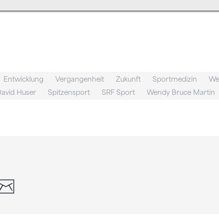
Entwicklung
Vergangenheit
Zukunft
Sportmedizin
Wer
avid Huser
Spitzensport
SRF Sport
Wendy Bruce Martin
din
whatsapp
email