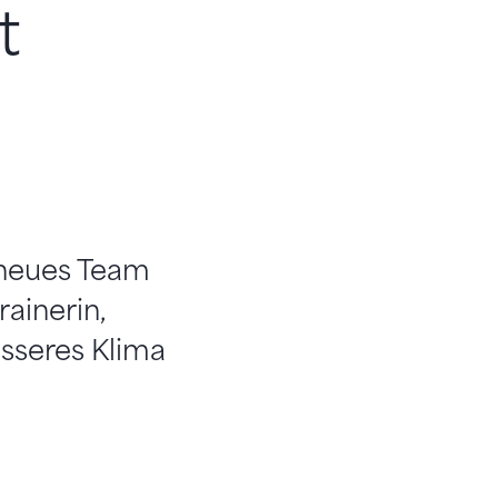
t
 neues Team
ainerin,
sseres Klima