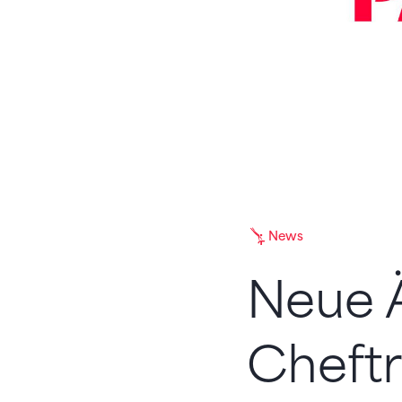
News
Neue Ä
Cheftr