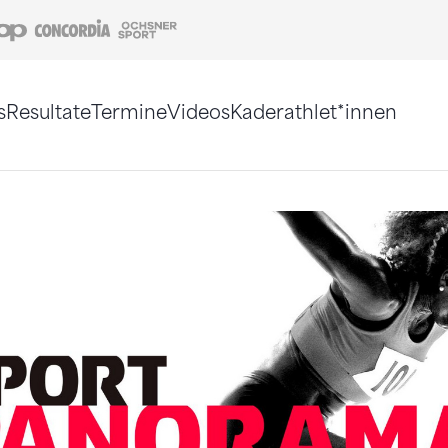
Coop
Concordia
Ochsner Sport
s
Resultate
Termine
Videos
Kaderathlet*innen
tigt. Alternativ können Sie die Sitemap ohne Jav