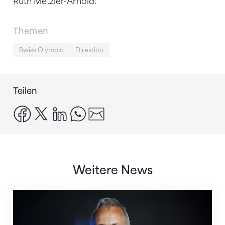
Ruth Metzler-Arnold.
Themen
Swiss Olympic
Direktion
Teilen
facebook
x
linkedin
whatsapp
email
Weitere News
Roger Schnegg tritt als Direktor von Swiss Olympic 