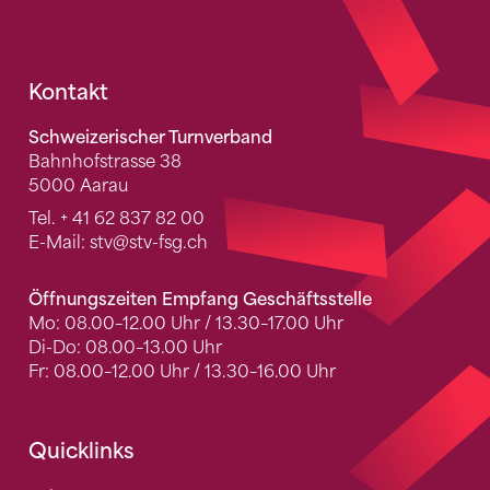
Fusszeile
Kontakt
Schweizerischer Turnverband
Bahnhofstrasse 38
5000 Aarau
Tel.
+ 41 62 837 82 00
E-Mail:
stv
@stv-fsg.ch
Öffnungszeiten Empfang Geschäftsstelle
Mo: 08.00–12.00 Uhr / 13.30–17.00 Uhr
Di-Do: 08.00–13.00 Uhr
Fr: 08.00–12.00 Uhr / 13.30–16.00 Uhr
Quicklinks